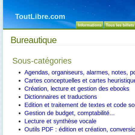
ToutLibre.com
Informations
Tous les billets
Bureautique
Sous-catégories
Agendas, organiseurs, alarmes, notes, pos
Cartes conceptuelles et cartes heuristiqu
Création, lecture et gestion des ebooks
Dictionnaires et traductions
Edition et traitement de textes et code s
Gestion de budget, comptabilité...
Lecture et synthèse vocale
Outils PDF : édition et création, conversio