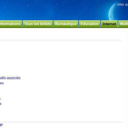
Aller 
nformations
Tous les billets
Bureautique
Education
Internet
Mult
utils associés
res
s
s
IP