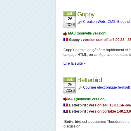
Guppy
juil.
26
Création Web : CMS, Blogs et
2026
MAJ (nouvelle version)
Guppy :
version complète 6.00.23 - 2
GuppY permet de générer rapidement et faci
langage HTML, en configuration de base 
Lire la suite »
Betterbird
juil.
26
Courrier électronique (e-mail) 
2026
MAJ (nouvelle version)
Betterbird :
version 140.13.0 ESR-b
Betterbird :
version portable 140.13.0
Betterbird
est tout comme Thunderbird une
discussion.