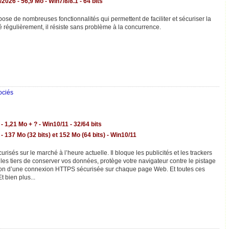
2026 - 56,9 Mo - Win7/8/8.1 - 64 bits
pose de nombreuses fonctionnalités qui permettent de faciliter et sécuriser la
ré régulièrement, il résiste sans problème à la concurrence.
ociés
- 1,21 Mo + ? - Win10/11 - 32/64 bits
- 137 Mo (32 bits) et 152 Mo (64 bits) - Win10/11
urisés sur le marché à l’heure actuelle. Il bloque les publicités et les trackers
les tiers de conserver vos données, protège votre navigateur contre le pistage
ation d’une connexion HTTPS sécurisée sur chaque page Web. Et toutes ces
Et bien plus...