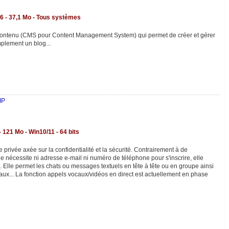
6 - 37,1 Mo - Tous systèmes
contenu (CMS pour Content Management System) qui permet de créer et gérer
plement un blog...
IP
- 121 Mo - Win10/11 - 64 bits
privée axée sur la confidentialité et la sécurité. Contrairement à de
e nécessite ni adresse e-mail ni numéro de téléphone pour s'inscrire, elle
. Elle permet les chats ou messages textuels en tête à tête ou en groupe ainsi
aux... La fonction appels vocaux/vidéos en direct est actuellement en phase