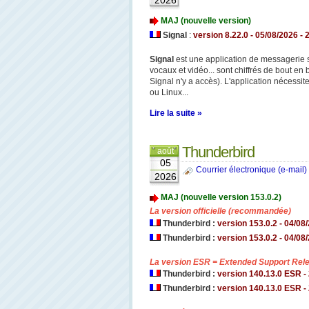
2026
MAJ (nouvelle version)
Signal
:
version 8.22.0
- 05/08/2026 - 
Signal
est une application de messagerie s
vocaux et vidéo... sont chiffrés de bout en
Signal n'y a accès). L'application nécessit
ou Linux...
Lire la suite »
Thunderbird
août
05
Courrier électronique (e-mail) 
2026
MAJ (nouvelle version 153.0.2)
La version officielle (recommandée)
Thunderbird :
version 153.0.2 - 04/08/
Thunderbird :
version 153.0.2 - 04/08/
La version ESR = Extended Support Relea
Thunderbird :
version 140.13.0 ESR - 
Thunderbird :
version 140.13.0 ESR - 