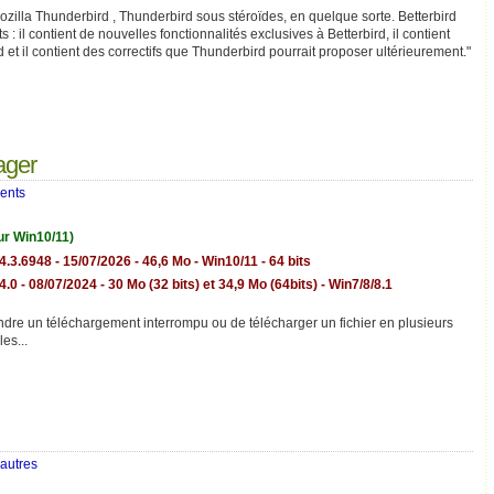
ozilla Thunderbird , Thunderbird sous stéroïdes, en quelque sorte. Betterbird
 : il contient de nouvelles fonctionnalités exclusives à Betterbird, il contient
d et il contient des correctifs que Thunderbird pourrait proposer ultérieurement."
ager
ents
ur Win10/11)
4.3.6948 - 15/07/2026 - 46,6 Mo - Win10/11 - 64 bits
4.0 - 08/07/2024 - 30 Mo (32 bits) et 34,9 Mo (64bits) - Win7/8/8.1
dre un téléchargement interrompu ou de télécharger un fichier en plusieurs
es...
 autres