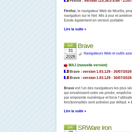
Firefox :
version 115.38.0 ESR - 21/07/
Firefox
, le navigateur Web de Mozilla, pro
navigation sur le Net. Mis à jour et amélio
Existe également en version portable
Lire la suite »
Brave
juil.
31
Navigateurs Web et outils ass
2026
MAJ (nouvelle version)
Brave :
version 1.93.129
- 30
/07/2026 
Brave :
version 1.93.129 - 30/07/2026 
Brave
est l’un des navigateurs les plus séc
qui envahissent votre vie privée, empêche 
par empreinte numérique et force l’utilis
fonctionnalités sont activées par défaut.
»
Lire la suite »
SRWare Iron
juil.