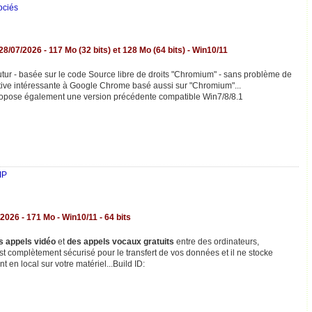
ociés
 28/07/2026 - 117
Mo (32 bits) et 128 Mo (64 bits) - Win10/11
utur - basée sur le code Source libre de droits "Chromium" - sans problème de
rnative intéressante à Google Chrome basé aussi sur "Chromium"...
 propose également une version précédente compatible Win7/8/8.1
IP
026 - 171 Mo - Win10/11 - 64 bits
s appels vidéo
et
des appels vocaux gratuits
entre des ordinateurs,
st complètement sécurisé pour le transfert de vos données et il ne stocke
 en local sur votre matériel...Build ID: