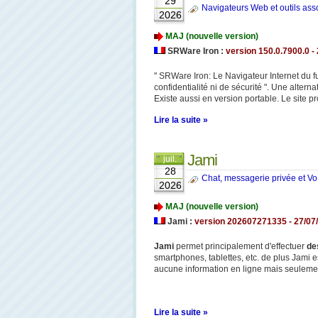
29
Navigateurs Web et outils ass
2026
MAJ (nouvelle version)
SRWare Iron :
version 150.0.7900.0 -
" SRWare Iron: Le Navigateur Internet du f
confidentialité ni de sécurité ". Une alte
Existe aussi en version portable. Le site
Lire la suite »
Jami
juil.
28
Chat, messagerie privée et Vo
2026
MAJ (nouvelle version)
Jami :
version 202607271335 - 27/07/2
Jami
permet principalement d'effectuer
de
smartphones, tablettes, etc. de plus Jami e
aucune information en ligne mais seulement
Lire la suite »