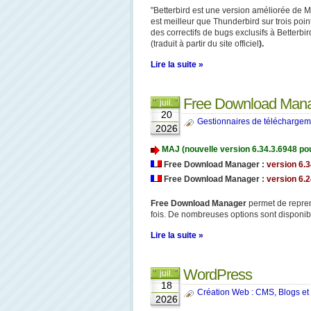
"Betterbird est une version améliorée de M
est meilleur que Thunderbird sur trois points
des correctifs de bugs exclusifs à Betterbir
(traduit à partir du site officiel
).
Lire la suite »
Free Download Man
juil.
20
Gestionnaires de téléchargem
2026
MAJ (nouvelle version 6.34.3.6948 po
Free Download Manager :
version 6.3
Free Download Manager :
version 6.2
Free Download Manager
permet de repren
fois. De nombreuses options sont disponibl
Lire la suite »
WordPress
juil.
18
Création Web : CMS, Blogs et
2026