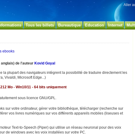
Aller 
nformations
Tous les billets
Bureautique
Education
Internet
Mult
es ebooks
n anglais) de l'auteur
Kovid Goyal
e la plupart des navigateurs intègrent la possibilité de traduire directement les
a, Vivaldi, Microsoft Edge...)
- 212
Mo - Win10/11 - 64 bits uniquement
ratuitement sous licence GNU/GPL.
s sur votre ordinateur, gérer votre bibliothèque, télécharger (recherche sur
nsférer vos livres numériques sur vos différents appareils mobiles (liseuses et
 moteur
Text-to-Speech
(Piper) qui utilise un réseau neuronal pour des voix
teur de windows avec les voix installées sur votre PC.