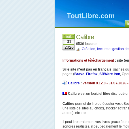
ToutLibre.com
I
Calibre
juil.
31
6536 lectures
2026
Création, lecture et gestion d
Informations et téléchargement
: site (e
Si le site n'est pas en français
, sachez qu
pages (
Brave
,
Firefox
,
SRWare Iron
, Oper
Calibre
:
version 9.12.0 - 31/07
/2026 
Calibre
est un logiciel
libre
distribué g
Calibre
permet de lire ou écouter vos eBook
une liste de sites au choix), stocker et tra
autres), etc. etc.
Il peut lire oralement vos livres grace à u
n
sonores réalistes, il peut également le mo