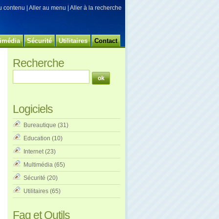
au contenu
|
Aller au menu
|
Aller à la recherche
imédia
Sécurité
Utilitaires
Contact
Recherche
Logiciels
Bureautique
(31)
Education
(10)
Internet
(23)
Multimédia
(65)
Sécurité
(20)
Utilitaires
(65)
Faq et Outils