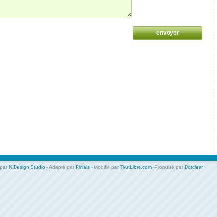
 par
N.Design Studio
- Adapté par
Pixials
- Modifié par
ToutLibre.com
-Propulsé par
Dotclear