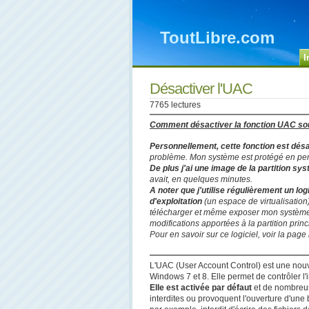
ToutLibre.com
I
Désactiver l'UAC
7765 lectures
Comment désactiver la fonction UAC so
Personnellement, cette fonction est dés
problème. Mon système est protégé en perm
De plus j'ai une image de la partition sy
avait, en quelques minutes.
A noter que j'utilise régulièrement un l
d'exploitation
(un espace de virtualisation
télécharger et même exposer mon système au
modifications apportées à la partition pri
Pour en savoir sur ce logiciel, voir la pag
L'UAC (User Account Control) est une nouve
Windows 7 et 8. Elle permet de contrôler l'in
Elle est activée par défaut
et de nombreus
interdites ou provoquent l'ouverture d'une 