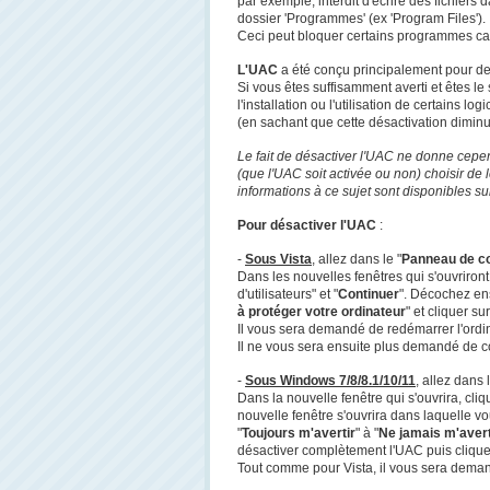
par exemple, interdit d'écrire des fichiers 
dossier 'Programmes' (ex 'Program Files').
Ceci peut bloquer certains programmes car 
L'UAC
a été conçu principalement pour des
Si vous êtes suffisamment averti et êtes le 
l'installation ou l'utilisation de certains 
(en sachant que cette désactivation diminu
Le fait de désactiver l'UAC ne donne cepend
(que l'UAC soit activée ou non) choisir de
informations à ce sujet sont disponibles s
Pour désactiver l'UAC
:
-
Sous Vista
, allez dans le "
Panneau de co
Dans les nouvelles fenêtres qui s'ouvriront
d'utilisateurs" et "
Continuer
". Décochez ens
à protéger votre ordinateur
" et cliquer su
Il vous sera demandé de redémarrer l'ordin
Il ne vous sera ensuite plus demandé de co
-
Sous Windows 7/8/8.1/10/11
, allez dans l
Dans la nouvelle fenêtre qui s'ouvrira, cliq
nouvelle fenêtre s'ouvrira dans laquelle vo
"
Toujours m'avertir
" à "
Ne jamais m'avert
désactiver complètement l'UAC puis clique
Tout comme pour Vista, il vous sera demand