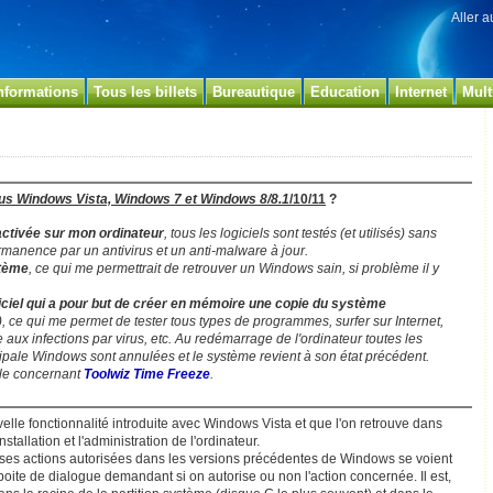
Aller 
nformations
Tous les billets
Bureautique
Education
Internet
Mult
us Windows Vista, Windows 7 et Windows 8/8.1
/10/11
?
activée sur mon ordinateur
, tous les logiciels sont testés (et utilisés) sans
anence par un antivirus et un anti-malware à jour.
stème
, ce qui me permettrait de retrouver un Windows sain, si problème il y
ogiciel qui a pour but de créer en mémoire une copie du système
), ce qui me permet de tester tous types de programmes, surfer sur Internet,
x infections par virus, etc. Au redémarrage de l'ordinateur toutes les
ncipale Windows sont annulées et le système revient à son état précédent.
e le concernant
Toolwiz Time Freeze
.
lle fonctionnalité introduite avec Windows Vista et que l'on retrouve dans
stallation et l'administration de l'ordinateur.
es actions autorisées dans les versions précédentes de Windows se voient
boite de dialogue demandant si on autorise ou non l'action concernée. Il est,