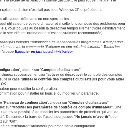
dans la racine de la partition système (disque C le plus souvent) et dans le
cette interdiction n'existait pas sous Windows XP et précédents.
 utilisateurs débutants ou non spécialistes.
seul utilisateur de votre ordinateur et si cette fonction pose des problèmes pour
logiciels, vous pouvez au besoin la désactiver temporairement voire définitivement
e la sécurité de l'ordinateur et n'est pas vraiment recommandée).
ant pas toujours l''autorisation de lancer certains programmes. Il faut parfois
 le lancer avec la commande "Exécuter en tant qu'administrateur". Toutes les
ur la page
Exécuter en tant qu'administrateur
nfiguration
", cliquez sur "
Comptes d'utilisateurs
".
, cliquez successivement sur "
activer
ou
désactiver
le contrôle des comptes
uite la case "
utiliser le contrôle des comptes d'utilisateurs pour vous aider
r
OK
.
ateur pour modifier la configuration.
nfirmation pour installer un logiciel ou modifier un paramètre.
e "
Panneau de configuration
", cliquez sur "
Comptes d'utilisateurs
".
uez sur "
Modifier les paramètres de contrôle de compte d'utilisateur
". Une
us aurez la possibilité de modifier les paramètres de protection qui vont de
ir
". Descendez la barre de l'ascenseur jusque "
Ne jamais m'avertir
" pour
z sur "
OK
".
é de redémarrer l'ordinateur pour modifier la configuration...