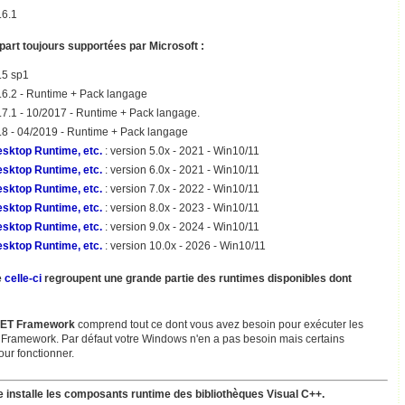
.6.1
part toujours supportées par Microsoft :
.5 sp1
4.6.2 - Runtime + Pack langage
4.7.1 - 10/2017 - Runtime + Pack langage.
4.8 - 04/2019 - Runtime + Pack langage
esktop Runtime, etc.
: version 5.0x - 2021 - Win10/11
esktop Runtime, etc.
: version 6.0x - 2021 - Win10/11
esktop Runtime, etc.
: version 7.0x - 2022 - Win10/11
esktop Runtime, etc.
: version 8.0x - 2023 - Win10/11
esktop Runtime, etc.
: version 9.0x - 2024 - Win10/11
esktop Runtime, etc.
: version 10.0x - 2026 - Win10/11
e
celle-ci
regroupent une grande partie des runtimes disponibles dont
.NET Framework
comprend tout ce dont vous avez besoin pour exécuter les
 Framework. Par défaut votre Windows n'en a pas besoin mais certains
ur fonctionner.
e installe les composants runtime des bibliothèques Visual C++.