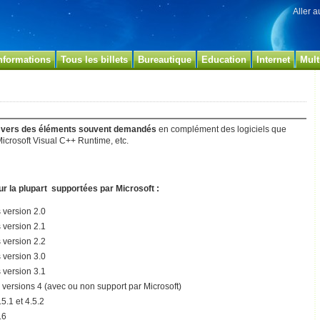
Aller 
nformations
Tous les billets
Bureautique
Education
Internet
Mult
ns vers des éléments souvent demandés
en complément des logiciels que
Microsoft Visual C++ Runtime, etc.
r la plupart supportées par Microsoft :
s version 2.0
s version 2.1
s version 2.2
s version 3.0
s version 3.1
 versions 4 (avec ou non support par Microsoft)
.5.1 et 4.5.2
.6