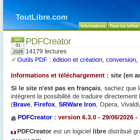
ToutLibre.com
Informations
Tous les billets
PDFCreator
juil.
01
14179 lectures
2026
Outils PDF : édition et création, conversion, 
Informations et téléchargement
: site (en a
Si le site n'est pas en français
, sachez que l
intègrent la possibilité de traduire directement
(
Brave
,
Firefox
,
SRWare Iron
, Opera, Vivaldi
PDFCreator
:
version 6.3.0 - 29/06
/2026 -
PDFCreator
est un logiciel
libre
distribué gr