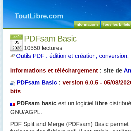
ToutLibre.com
Informations
Tous les billets
PDFsam Basic
août
05
10550 lectures
2026
Outils PDF : édition et création, conversion, 
Informations et téléchargement
: site de
An
PDFsam Basic
:
version 6.0.5 - 05/08/202
bits
PDFsam basic
est un logiciel
libre
distribu
GNU/AGPL.
PDF Split and Merge (PDFsam) Basic permet p