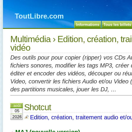
ToutLibre.com
Informations
Tous les billets
Multimédia
› Edition, création, tr
vidéo
Des outils pour
pour copier (ripper) vos CDs A
fichiers sonores, modifier les tags MP3, crée
éditer et encoder des vidéos, découper ou réun
Video
, convertir les fichiers Audio et/ou Video 
des partitions musicales, jouer les DJ, ...
Shotcut
août
05
Edition, création, traitement audio et/o
2026