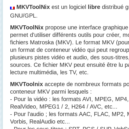
MKVToolNix
est un logiciel
libre
distribué g
GNU/GPL.
MKVToolNix
propose une interface graphique 
permet d'utiliser différents outils pour créer, m
fichiers Matroska (MKV). Le format MKV (pour c
un format de conteneur vidéo qui peut regroupe
plusieurs pistes vidéo et audio, des sous-titre
sources. Ce fichier MKV peut ensuité être lu pa
lecture multimédia, les TV, etc.
MKVToolnix
accepte de nombreux formats pou
conteneur MKV parmi lesquels :
- Pour la vidéo : les formats AVI, MPEG, M
RealVideo, MPEG1 / 2, H264 / AVC, etc...
- Pour l'audio ; les formats AAC, FLAC, MP2
Vorbis, RealAudio etc...
- Pour les sous-titres : SRT, PGS / SUP, VobS