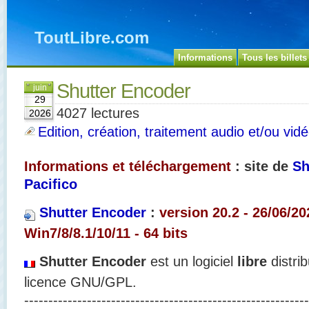
ToutLibre.com
Informations
Tous les billets
Shutter Encoder
juin
29
4027 lectures
2026
Edition, création, traitement audio et/ou vid
Informations et téléchargement
: site de
Sh
Pacifico
Shutter Encoder
:
version 20.2 - 26/06/2
Win7/8/8.1/10/11
- 64 bits
Shutter Encoder
est un logiciel
libre
distri
licence GNU/GPL.
-----------------------------------------------------------