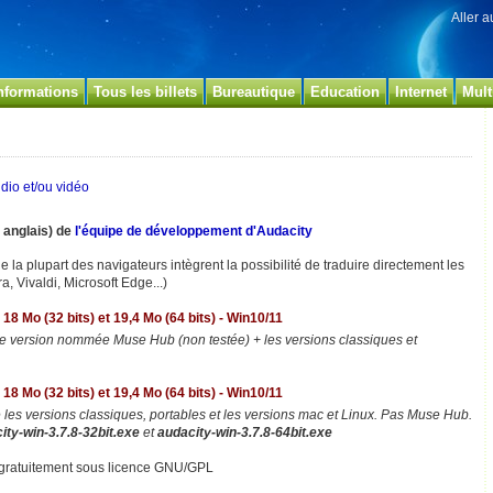
Aller 
nformations
Tous les billets
Bureautique
Education
Internet
Mult
udio et/ou vidéo
n anglais) de
l'équipe de développement d'Audacity
e la plupart des navigateurs intègrent la possibilité de traduire directement les
a, Vivaldi, Microsoft Edge...)
 18 Mo (32 bits) et 19,4 Mo (64 bits) - Win10/11
 version nommée Muse Hub (non testée) + les versions classiques et
 18 Mo (32 bits) et 19,4 Mo (64 bits) - Win10/11
 les versions classiques, portables et les versions mac et Linux. Pas Muse Hub.
ity-win-3.7.8-32bit.exe
et
audacity-win-3.7.8-64bit.exe
 gratuitement sous licence GNU/GPL