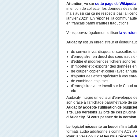
Attention
, vu sur
cette page de Wikipedia
intention de collecter les données des uti
mais aussi car ça ne respecte pas la licen
janvier 2023
". En réponse, la communauté
en français parmi d'autres traductions.
Vous pouvez également utiliser
la version
Audacity
est un enregistreur et éditeur audio
de convertir vos disques et cassettes s
d'enregistrer en direct des sons issus 
d'éditer et modifier des fichiers sonor
d'importer et d'exporter des données en
de couper, copier, et coller (avec annula
d'ajouter des effets spéciaux à vos enreg
de combiner les pistes
d'enregistrer votre travail sur le Cloud 
etc.
Audacity intègre un éditeur d'enveloppe de
son grâce à l'affichage paramétrable de s
Audacity accepte l'utilisation de plugici
site. Les versions 32 bits de ces plugin
d'Audacity. Si vous passez de la version 3
Le logiciel nécessite au besoin l'installat
formats audio additionnels comme AC3, AMR
Pour la version 3.2 et les plus récentes
l