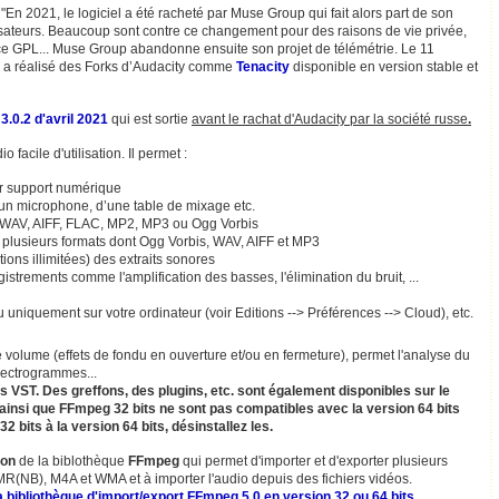
"En 2021, le logiciel a été racheté par Muse Group qui fait alors part de son
lisateurs. Beaucoup sont contre ce changement pour des raisons de vie privée,
ce GPL...
Muse Group abandonne ensuite son projet de télémétrie. Le 11
 a réalisé des Forks d’Audacity comme
Tenacity
disponible en version stable et
 3.0.2 d'avril 2021
qui est sortie
avant le rachat d'Audacity par la société russe
.
 facile d'utilisation. Il permet :
ur support numérique
d’un microphone, d’une table de mixage etc.
es WAV, AIFF, FLAC, MP2, MP3 ou Ogg Vorbis
 plusieurs formats dont Ogg Vorbis, WAV, AIFF et MP3
tions illimitées) des extraits sonores
istrements comme l'amplification des basses, l'élimination du bruit, ...
ou uniquement sur votre ordinateur (voir Editions --> Préférences --> Cloud), etc.
 volume (effets de fondu en ouverture et/ou en fermeture), permet l'analyse du
pectrogrammes...
els VST. Des greffons, des plugins, etc. sont également disponibles sur le
s ainsi que FFmpeg 32 bits ne sont pas compatibles avec la version 64 bits
2 bits à la version 64 bits, désinstallez les.
ion
de la biblothèque
FFmpeg
qui permet d'importer et d'exporter plusieurs
(NB), M4A et WMA et à importer l'audio depuis des fichiers vidéos.
a bibliothèque d'import/export FFmpeg 5.0 en version 32 ou 64 bits
.