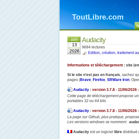
ToutLibre.com
I
Audacity
juin
13
9684 lectures
2026
Edition, création, traitement a
Informations et téléchargement
: site (e
Si le site n'est pas en français
, sachez qu
pages (
Brave
,
Firefox
,
SRWare Iron
, Oper
Audacity
:
version 3.7.8 - 11/06/2026 -
Cette page de téléchargement propose une
portables 32 ou 64 bits.
Audacity
:
version 3.7.8 - 11/06/2026 -
La page sur Github, plus pratique, propose
Les versions windows se nomment :
audac
Audacity
est un logiciel
libre
distribué