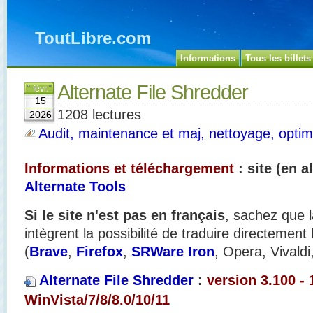
ToutLibre.com
Informations
Tous les billets
Alternate File Shredder
févr.
15
1208 lectures
2026
Audit, maintenance et maj, nettoyage, optimi
Informations et téléchargement
: site (en 
Alternate Tools
Si le site n'est pas en français
, sachez que l
intègrent la possibilité de traduire directement
(
Brave
,
Firefox
,
SRWare Iron
, Opera, Vivaldi
Alternate File Shredder
:
version 3.100 - 
WinVista/7/8/8.0/10/11