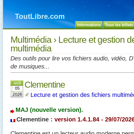
ToutLibre.com
Informations
Tous les billets
Multimédia
› Lecture et gestion de
multimédia
Des outils pour lire vos fichiers audio, vidéo, 
de musiques...
Clementine
août
05
Lecture et gestion des fichiers multimé
2026
MAJ (nouvelle version).
Clementine :
version 1.4.1.84 - 29/07/202
Clementine est un lecteur audio moderne perm