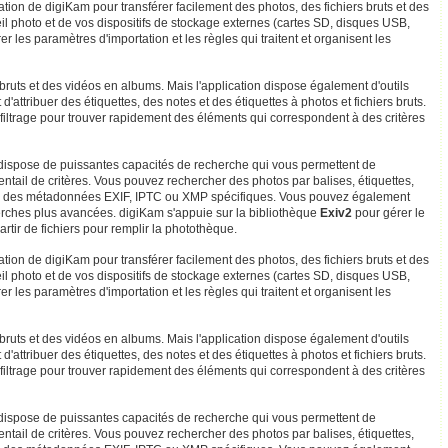
ation de digiKam pour transférer facilement des photos, des fichiers bruts et des
eil photo et de vos dispositifs de stockage externes (cartes SD, disques USB,
er les paramètres d'importation et les règles qui traitent et organisent les
bruts et des vidéos en albums. Mais l'application dispose également d'outils
'attribuer des étiquettes, des notes et des étiquettes à photos et fichiers bruts.
e filtrage pour trouver rapidement des éléments qui correspondent à des critères
m dispose de puissantes capacités de recherche qui vous permettent de
ntail de critères. Vous pouvez rechercher des photos par balises, étiquettes,
e des métadonnées EXIF, IPTC ou XMP spécifiques. Vous pouvez également
erches plus avancées. digiKam s'appuie sur la bibliothèque
Exiv2
pour gérer le
rtir de fichiers pour remplir la photothèque.
ation de digiKam pour transférer facilement des photos, des fichiers bruts et des
eil photo et de vos dispositifs de stockage externes (cartes SD, disques USB,
er les paramètres d'importation et les règles qui traitent et organisent les
bruts et des vidéos en albums. Mais l'application dispose également d'outils
'attribuer des étiquettes, des notes et des étiquettes à photos et fichiers bruts.
e filtrage pour trouver rapidement des éléments qui correspondent à des critères
m dispose de puissantes capacités de recherche qui vous permettent de
ntail de critères. Vous pouvez rechercher des photos par balises, étiquettes,