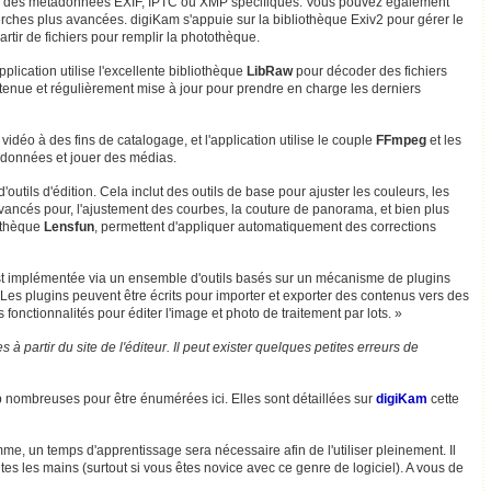
e des métadonnées EXIF, IPTC ou XMP spécifiques. Vous pouvez également
rches plus avancées. digiKam s'appuie sur la bibliothèque Exiv2 pour gérer le
rtir de fichiers pour remplir la photothèque.
pplication utilise l'excellente bibliothèque
LibRaw
pour décoder des fichiers
etenue et régulièrement mise à jour pour prendre en charge les derniers
idéo à des fins de catalogage, et l'application utilise le couple
FFmpeg
et les
adonnées et jouer des médias.
outils d'édition. Cela inclut des outils de base pour ajuster les couleurs, les
s avancés pour, l'ajustement des courbes, la couture de panorama, et bien plus
iothèque
Lensfun
, permettent d'appliquer automatiquement des corrections
st implémentée via un ensemble d'outils basés sur un mécanisme de plugins
Les plugins peuvent être écrits pour importer et exporter des contenus vers des
fonctionnalités pour éditer l'image et photo de traitement par lots. »
 à partir du site de l'éditeur. Il peut exister quelques petites erreurs de
op nombreuses pour être énumérées ici. Elles sont détaillées sur
digiKam
cette
me, un temps d'apprentissage sera nécessaire afin de l'utiliser pleinement. Il
es les mains (surtout si vous êtes novice avec ce genre de logiciel). A vous de