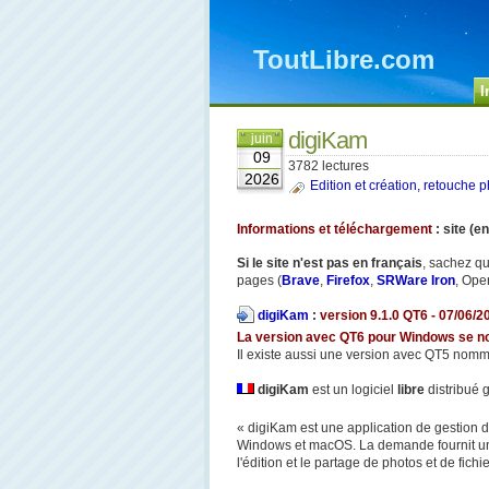
ToutLibre.com
I
digiKam
juin
09
3782 lectures
2026
Edition et création, retouche ph
Informations et téléchargement
: site (e
Si le site n'est pas en français
, sachez qu
pages (
Brave
,
Firefox
,
SRWare Iron
, Oper
digiKam
:
version 9.1.0 QT6 - 07/06/2
La version avec QT6 pour Windows se
Il existe aussi une version avec QT5 no
digiKam
est un logiciel
libre
distribué 
« digiKam est une application de gestion
Windows et macOS. La demande fournit une
l'édition et le partage de photos et de fichie