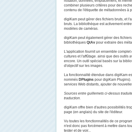
notation, données, emplacement, et mêm
combiner plusieurs critères pour des reche
contenu de l'étiquette de métadonnées à pa
digiKam peut gérer des fichiers bruts, et l'a
bruts. La bibliothèque est activement entr
modèles de caméras.
digiKam peut également gérer des fichiers v
bibliothèques
QtAv
pour extraire des mét
L'application fournit un ensemble complet d'
cultures et l'affûtage. ainsi que des outil
encore. Un outil spécial basés sur la bibl
d'objectif sur les images.
La fonctionnalité étendue dans digiKam e
nommés
DPlugins
pour digiKam Plugins). 
services Web distants, ajouter de nouvelles 
Sources entre guillemets ci-dessus traduites
traduction.
digiKam offre bien d'autres possibilités tr
page (en anglais) du site de l'éditeur.
Vu toutes les fonctionnalités de ce program
n'est donc pas forcément à mettre dans tout
tester et de voir...