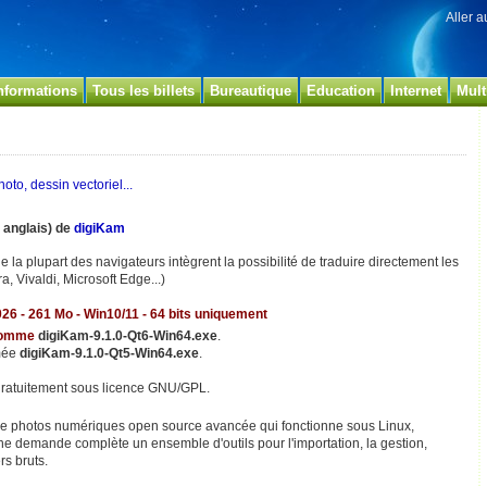
Aller 
nformations
Tous les billets
Bureautique
Education
Internet
Mult
oto, dessin vectoriel...
n anglais) de
digiKam
e la plupart des navigateurs intègrent la possibilité de traduire directement les
a, Vivaldi, Microsoft Edge...)
026 - 261 Mo - Win10/11 - 64 bits uniquement
 nomme
digiKam-9.1.0-Qt6-Win64.exe
.
mmée
digiKam-9.1.0-Qt5-Win64.exe
.
gratuitement sous licence GNU/GPL.
 de photos numériques open source avancée qui fonctionne sous Linux,
 demande complète un ensemble d'outils pour l'importation, la gestion,
rs bruts.