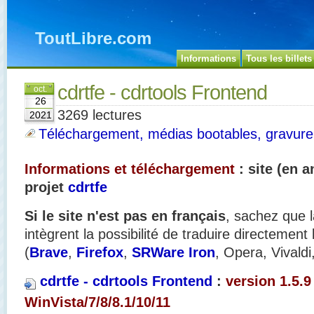
ToutLibre.com
Informations
Tous les billets
cdrtfe - cdrtools Frontend
oct.
26
3269 lectures
2021
Téléchargement, médias bootables, gravure.
Informations et téléchargement
: site (en a
projet
cdrtfe
Si le site n'est pas en français
, sachez que l
intègrent la possibilité de traduire directement
(
Brave
,
Firefox
,
SRWare Iron
, Opera, Vivaldi
cdrtfe - cdrtools Frontend
:
version 1.5.9
WinVista/7/8/8.1/10/11