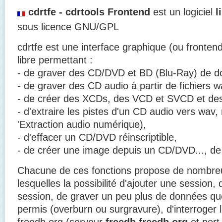
cdrtfe - cdrtools Frontend
est un logiciel
l
sous licence GNU/GPL
cdrtfe est une interface graphique (ou fronte
libre permettant :
- de graver des CD/DVD et BD (Blu-Ray) de d
- de graver des CD audio à partir de fichiers w
- de créer des XCDs, des VCD et SVCD et de
- d'extraire les pistes d'un CD audio vers wav,
'Extraction audio numérique),
- d'effacer un CD/DVD réinscriptible,
- de créer une image depuis un CD/DVD..., de
Chacune de ces fonctions propose de nombre
lesquelles la possibilité d'ajouter une session, 
session, de graver un peu plus de données qu
permis (overburn ou surgravure), d'interroger
freedb.org (serveur
freedb.freedb.org
et por