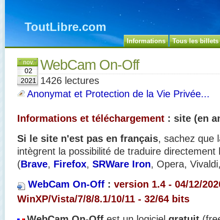
ToutLibre.com
Informations
Tous les billets
WebCam On-Off
nov.
02
1426 lectures
2021
Anonymat et Protection de la Vie Privée...
Informations et téléchargement
: site (en a
Si le site n'est pas en français
, sachez que l
intègrent la possibilité de traduire directement
(
Brave
,
Firefox
,
SRWare Iron
, Opera, Vivaldi
WebCam On-Off
:
version 1.4 - 04/12/202
WinXP/Vista/7/8/8.1/10/11 - 32/64 bits
WebCam On-Off
est un logiciel
gratuit
(fre