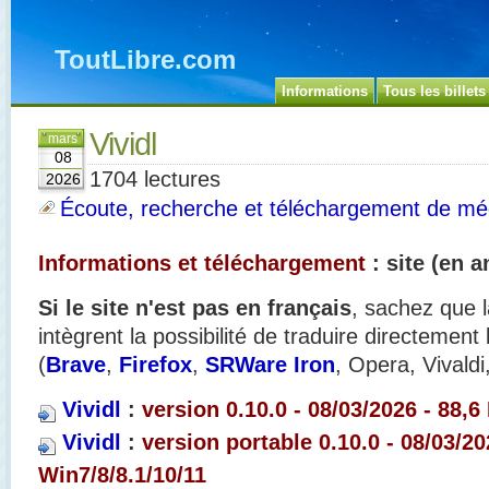
ToutLibre.com
Informations
Tous les billets
Vividl
mars
08
1704 lectures
2026
Écoute, recherche et téléchargement de mé
Informations et téléchargement
: site (en a
Si le site n'est pas en français
, sachez que l
intègrent la possibilité de traduire directement
(
Brave
,
Firefox
,
SRWare Iron
, Opera, Vivaldi
Vividl
:
version 0.10.0 - 08/03/2026 - 88,6
Vividl
:
version portable 0.10.0 - 08/03/20
Win7/8/8.1/10/11