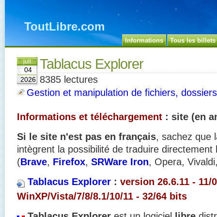
ToutLibre.com
Informations
Tous les billets
Tablacus Explorer
juil.
04
8385 lectures
2026
Gestion et manipulation de fichiers, dossiers
Informations et téléchargement
: site (en a
Si le site n'est pas en français
, sachez que l
intègrent la possibilité de traduire directement
(
Brave
,
Firefox
,
SRWare Iron
, Opera, Vivaldi
Tablacus Explorer
:
version 26.6.11 - 11/
WinXP/Vista/7/8/8.1/10/11
- 32/64 bits
Tablacus Explorer
est un logiciel
libre
dist