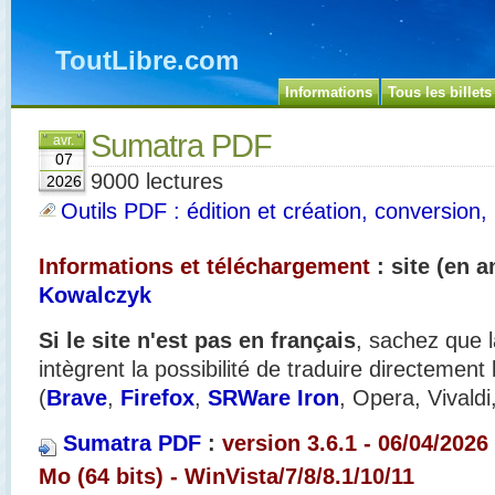
ToutLibre.com
Informations
Tous les billets
Sumatra PDF
avr.
07
9000 lectures
2026
Outils PDF : édition et création, conversion, 
Informations et téléchargement
: site (en a
Kowalczyk
Si le site n'est pas en français
, sachez que l
intègrent la possibilité de traduire directement
(
Brave
,
Firefox
,
SRWare Iron
, Opera, Vivaldi
Sumatra PDF
:
version 3.6.1 - 06/04/2026 
Mo (64 bits) - WinVista/7/8/8.1/10/11