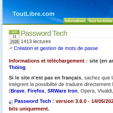
ToutLibre.com
Informations
Tous les billets
Password Tech
juin
11
1413 lectures
2026
Création et gestion de mots de passe
Informations et téléchargement
: site (en a
Thöing
Si le site n'est pas en français
, sachez que l
intègrent la possibilité de traduire directement
(
Brave
,
Firefox
,
SRWare Iron
, Opera, Vivaldi
Password Tech
:
version 3.6.0 - 14/05/20
bits uniquement.