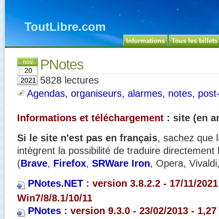
ToutLibre.com
Informations
Tous les billets
PNotes
nov.
20
5828 lectures
2021
Agendas, organiseurs, alarmes, notes, post-i
Informations et téléchargement
: site (en a
Si le site n'est pas en français
, sachez que l
intègrent la possibilité de traduire directement
(
Brave
,
Firefox
,
SRWare Iron
, Opera, Vivaldi
PNotes.NET
:
version 3.8.2.2 - 17/11/2021
Win7/8/8.1/10/11
PNotes
:
version 9.3.0 - 23/02/2013 - 1,27