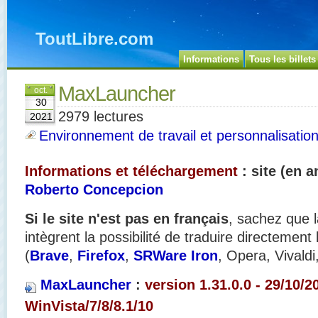
ToutLibre.com
Informations
Tous les billets
MaxLauncher
oct.
30
2979 lectures
2021
Environnement de travail et personnalisatio
Informations et téléchargement
: site (en a
Roberto Concepcion
Si le site n'est pas en français
, sachez que l
intègrent la possibilité de traduire directement
(
Brave
,
Firefox
,
SRWare Iron
, Opera, Vivaldi
MaxLauncher
:
version 1.31.0.0 - 29/10/2
WinVista/7/8/8.1/10