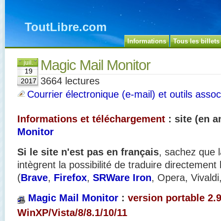
ToutLibre.com
Informations
Tous les billets
Magic Mail Monitor
juil.
19
3664 lectures
2017
Courrier électronique (e-mail) et outils assoc
Informations et téléchargement
: site (en a
Monitor
Si le site n'est pas en français
, sachez que l
intègrent la possibilité de traduire directement
(
Brave
,
Firefox
,
SRWare Iron
, Opera, Vivaldi
Magic Mail Monitor
:
version portable 2.9
WinXP/Vista/8/8.1/10/11