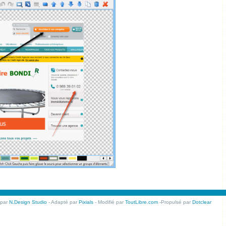
 par
N.Design Studio
- Adapté par
Pixials
- Modifié par
ToutLibre.com
-Propulsé par
Dotclear