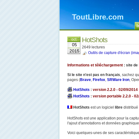
ToutLibre.com
I
HotShots
oct.
05
2649 lectures
2015
Outils de capture d'écran (imag
Informations et téléchargement
: site de
Si le site n'est pas en français
, sachez qu
pages (
Brave
,
Firefox
,
SRWare Iron
, Oper
HotShots
:
version 2.2.0 - 02/09/2014 
HotShots
:
version portable 2.2.0 - 02
HotShots
est un logiciel
libre
distribué
HotShots est une application pour la captu
l'ajout d'annotations et données graphiques (
Voici quelques-unes de ses caractéristique