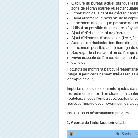
Capture du bureau actuel, sur tous les m
zone de l'écran (carrée ou rectangulair
Exportation de la capture d'écran dans d
Envoi automatique possible de la captur
Lancement automatique possible de l'édi
Utilisation possible de raccourcis "sys
Ajout d'effets à la capture d'écran.
Ajout d'éléments d'annotation (texte, flè
Accès aux principales fonctions directeme
Lancement possible au démarrage du 
Sauvegarde et restauration de l'image éd
Envoi possible de l'image directement 
etc. etc .
HotShots se montrera particulièrement utile
image. Il peut certainement intéresser les 
vidéoprojecteur, ...
Important
: tous les éléments ajoutés dans
les redimensionner, d’en changer la couleu
Toutefois, si vous l'enregistrez également d
nouveau l'image et de revenir sur les ajout
Installation et désinstallation prévues.
1. Aperçu de l'interface principale
: