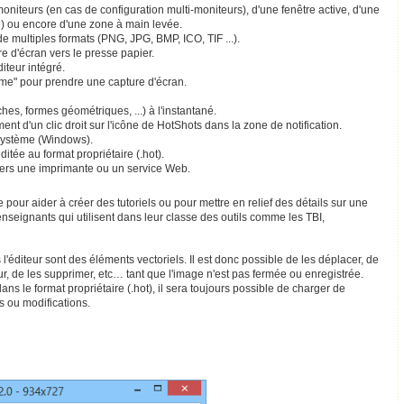
oniteurs (en cas de configuration multi-moniteurs), d'une fenêtre active, d'une
e) ou encore d'une zone à main levée.
e multiples formats (PNG, JPG, BMP, ICO, TIF ...).
e d'écran vers le presse papier.
teur intégré.
tème" pour prendre une capture d'écran.
ches, formes géométriques, ...) à l'instantané.
nt d'un clic droit sur l'icône de HotShots dans la zone de notification.
système (Windows).
itée au format propriétaire (.hot).
vers une imprimante ou un service Web.
 pour aider à créer des tutoriels ou pour mettre en relief des détails sur une
enseignants qui utilisent dans leur classe des outils comme les TBI,
 l'éditeur sont des éléments vectoriels. Il est donc possible de les déplacer, de
r, de les supprimer, etc… tant que l'image n'est pas fermée ou enregistrée.
ans le format propriétaire (.hot), il sera toujours possible de charger de
s ou modifications.