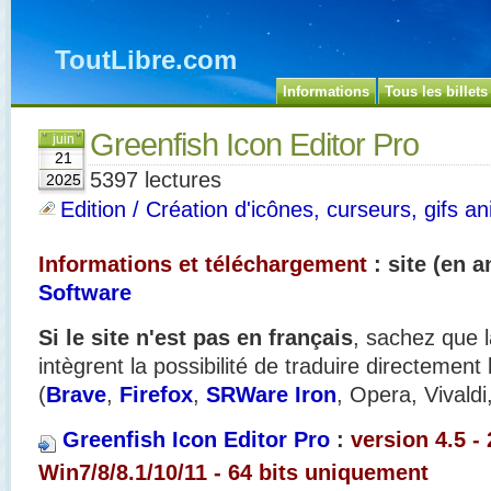
ToutLibre.com
Informations
Tous les billets
Greenfish Icon Editor Pro
juin
21
5397 lectures
2025
Edition / Création d'icônes, curseurs, gifs an
Informations et téléchargement
: site (en a
Software
Si le site n'est pas en français
, sachez que l
intègrent la possibilité de traduire directement
(
Brave
,
Firefox
,
SRWare Iron
, Opera, Vivaldi
Greenfish Icon Editor Pro
:
version 4.5 -
Win7/8/8.1/10/11 - 64 bits uniquement