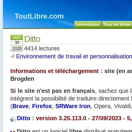
ToutLibre.com
Informations
Tous les billets
Ditto
sept.
30
4414 lectures
2025
Environnement de travail et personnalisatio
Informations et téléchargement
: site (en a
Brogden
Si le site n'est pas en français
, sachez que l
intègrent la possibilité de traduire directement
(
Brave
,
Firefox
,
SRWare Iron
, Opera, Vivaldi
Ditto
:
version 3.25.113.0 - 27/09/2023 - 5
Ditto
est un logiciel
libre
distribué gratuit