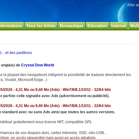
Aller 
nformations
Tous les billets
Bureautique
Education
Internet
Mult
.. et des partitions
n anglais) de
Crystal Dew World
e la plupart des navigateurs intègrent la possibilité de traduire directement les
a, Vivaldi, Microsoft Edge...)
05/2026 - 4,31 Mo ou 9,40 Mo (Ads) - Win7/8/8.1/10/11 - 32/64 bits
st parfois celle signalée avec Ads (
advertisement ou publicité).
05/2026 - 4,31 Mo ou 9,40 Mo (Ads) - Win7/8/8.1/10/11 - 32/64 bits
n standard avec ou sans Ads ainsi que
toutes les autres versions.
 distribué gratuitement sous licence MIT, compatible GPL
ormances de vos disques durs, cartes mémoire, SSD, clés USB...
criture, en accès séquentiel mais aussi en accès aléatoire.