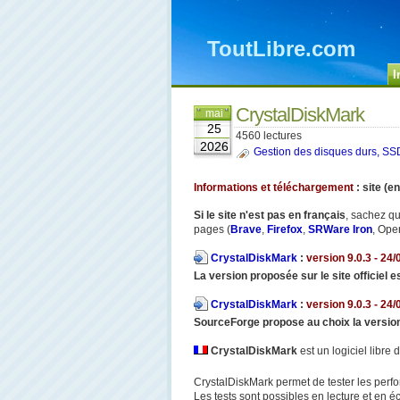
ToutLibre.com
I
CrystalDiskMark
mai
25
4560 lectures
2026
Gestion des disques durs, SSD.
Informations et téléchargement
: site (e
Si le site n'est pas en français
, sachez qu
pages (
Brave
,
Firefox
,
SRWare Iron
, Oper
CrystalDiskMark
:
version 9.0.3 - 24/
La version proposée sur le site officiel e
CrystalDiskMark
:
version 9.0.3 - 24/
SourceForge propose au choix la versio
CrystalDiskMark
est un logiciel libre
CrystalDiskMark permet de tester les perf
Les tests sont possibles en lecture et en é