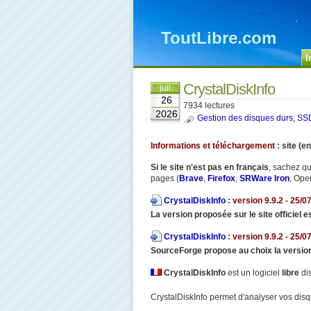
ToutLibre.com
I
CrystalDiskInfo
juil.
26
7934 lectures
2026
Gestion des disques durs, SSD.
Informations et téléchargement
: site (e
Si le site n'est pas en français
, sachez qu
pages (
Brave
,
Firefox
,
SRWare Iron
, Oper
CrystalDiskInfo
:
version 9.9.2 - 25/07
La version proposée sur le site officiel e
CrystalDiskInfo
:
version 9.9.2 - 25/07
SourceForge propose au choix la versio
CrystalDiskInfo
est un logiciel
libre
dis
CrystalDiskInfo permet d'analyser vos disqu