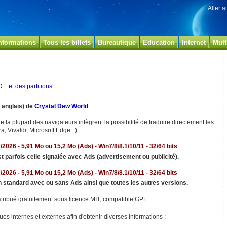
Aller 
nformations
Tous les billets
Bureautique
Education
Internet
Mult
.. et des partitions
n anglais) de
Crystal Dew World
e la plupart des navigateurs intègrent la possibilité de traduire directement les
a, Vivaldi, Microsoft Edge...)
/
2026 -
5,91 Mo ou 15,2 Mo (Ads)
- Win7/8/8.1/10/11 - 32/64 bits
st parfois celle signalée avec Ads (
advertisement ou publicité).
/
2026 -
5,91 Mo ou 15,2 Mo (Ads)
- Win7/8/8.1/10/11 - 32/64 bits
n standard avec ou sans Ads ainsi que
toutes les autres versions.
tribué gratuitement sous licence
MIT, compatible GPL
es internes et externes afin d'obtenir diverses informations :