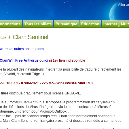
Aller 
nformations
Tous les billets
Bureautique
Education
Internet
Mult
rus + Clam Sentinel
alwares et autres anti-espions
ClamWin Free Antivirus
ou
ici
si 1er lien indisponible
e la plupart des navigateurs intègrent la possibilité de traduire directement les
a, Vivaldi, Microsoft Edge...)
n 0.103.2.1 - 07/06/2021 - 225 Mo - WinXP/Vista/7/8/8.1/10
l
libre
distribué gratuitement sous license GNU/GPL.
ue au moteur Clam AntiVirus. Il propose la programmation d'analyses Anti-
 de définitions de Virus, l'intégration via le menu contextuel à Microsoft
tonome, un greffon pour Microsoft Outlook...
 et n'inclut pas de scanner temps réel. Il faut donc normalement scanner un
us. Mais Clam Sentinel (en français) présenté ci-dessous remédie à ce manque.