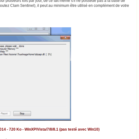
jour plusieurs fois par jour, de ce fait même s'il ne possède pas à la base de
ajoutez Clam Sentinel), il peut au minimum être utilisé en complément de votre
2014 - 720 Ko - WinXP/Vista/7/8/8.1 (pas testé avec Win10)