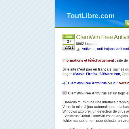
ToutLibre.com
I
ClamWin Free Antivi
juin
07
8962 lectures
2021
Antivirus, anti-trojans, anti-m
Informations et téléchargement
: site de
Si le site n'est pas en français
, sachez qu
pages (
Brave
,
Firefox
,
SRWare Iron
, Oper
ClamWin Free Antivirus
ou
ici
:
versio
ClamWin Free Antivirus
est un logicie
ClamWin fournit une une interface graphiq
Virus, la mise à jour automatique de la base
Windows Explorer, un détecteur de virus au
L'Antivirus Gratuit ClamWin est en anglais
fichier manuellement pour détecter un vir