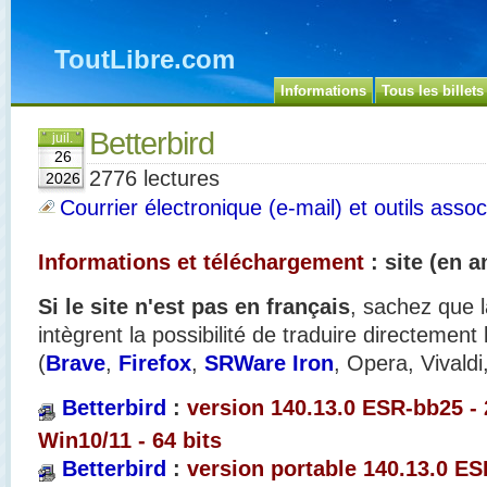
ToutLibre.com
Informations
Tous les billets
Betterbird
juil.
26
2776 lectures
2026
Courrier électronique (e-mail) et outils assoc
Informations et téléchargement
: site (en a
Si le site n'est pas en français
, sachez que l
intègrent la possibilité de traduire directement
(
Brave
,
Firefox
,
SRWare Iron
, Opera, Vivaldi
Betterbird
:
version 140.13.0 ESR-bb25
-
Win10/11 - 64 bits
Betterbird
:
version portable 140.13.0 ES