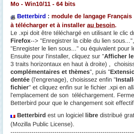
Mo - Win10/11 - 64 bits
Betterbird
:
module de langage Français 
à télécharger et à installer
au besoin
.
Le .xpi doit être téléchargé en utilisant le clic 
Firefox
--> "Enregistrer la cible du lien sous..
"Enregister le lien sous..." ou équivalent pour 
Ensuite pour l'installer, cliquez sur "
Afficher l
3 traits horizontaux en haut à droite) , choisis
complémentaires et thèmes
", puis "
Extensi
dentée
(l'engrenage), choisissez enfin "
Instal
fichier
" et cliquez enfin sur le fichier .xpi en a
l'emplacement de son téléchargement. Fermez
Betterbird pour que le changement soit effectif
Betterbird
est un logiciel
libre
distribué gra
(Mozilla Public License).
-----------------------------------------------------------