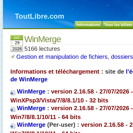
ToutLibre.com
Informations
Tous les billets
WinMerge
juil.
29
5166 lectures
2026
Gestion et manipulation de fichiers, dossiers
Informations et téléchargement
: site de
l'
de WinMerge
WinMerge
:
version 2.16.58 - 27/07/2026 
WinXPsp3/Vista/7/8/8.1/10 - 32 bits
WinMerge
:
version 2.16.58 - 27/07/2026 
Win7/8/8.1/10/11 - 64 bits
WinMerge
(Per-user) :
version 2.16.58 - 