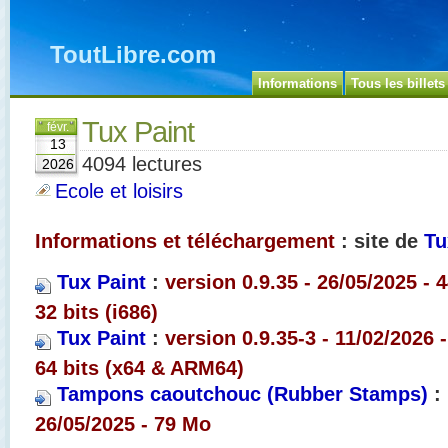
ToutLibre.com
Informations
Tous les billets
Tux Paint
févr.
13
4094 lectures
2026
Ecole et loisirs
Informations et téléchargement
: site de
Tu
Tux Paint
:
version 0.9.35 - 26/05/2025 - 
32 bits (i686)
Tux Paint
:
version 0.9.35-3 - 11/02/2026 
64 bits (x64 & ARM64)
Tampons caoutchouc (Rubber Stamps)
:
26/05/2025 - 79 Mo