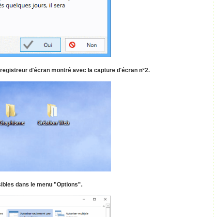
nregistreur d'écran montré avec la capture d'écran n°2.
bles dans le menu "Options".