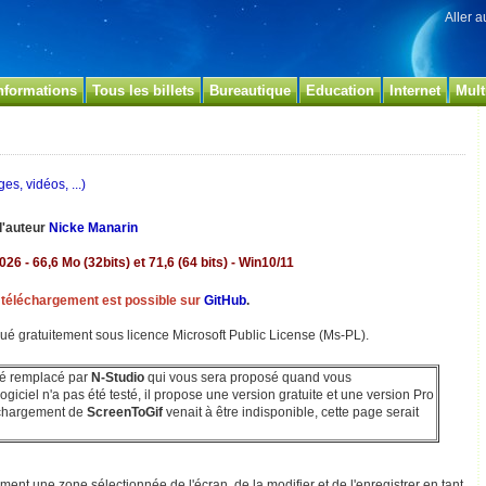
Aller 
nformations
Tous les billets
Bureautique
Education
Internet
Mult
es, vidéos, ...)
 l'auteur
Nicke Manarin
026 - 66,6 Mo (32bits) et 71,6 (64 bits) - Win10/11
le téléchargement est possible sur
GitHub
.
bué gratuitement sous licence Microsoft Public License (Ms-PL).
été remplacé par
N-Studio
qui vous sera proposé quand vous
giciel n'a pas été testé, il propose une version gratuite et une version Pro
léchargement de
ScreenToGif
venait à être indisponible, cette page serait
ement une zone sélectionnée de l'écran, de la modifier et de l'enregistrer en tant