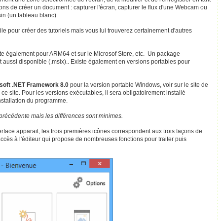
açons de créer un document : capturer l'écran, capturer le flux d'une Webcam ou
in (un tableau blanc).
ile pour créer des tutoriels mais vous lui trouverez certainement d'autres
xiste également pour ARM64 et sur le Microsof Store, etc. Un package
 aussi disponible (.msix).. Existe également en versions portables pour
soft .NET Framework 8.0
pour la version portable Windows, voir sur le site de
ce site. Pour les versions exécutables, il sera obligatoirement installé
nstallation du programme.
 précédente mais les différences sont minimes.
nterface apparait, les trois premières icônes correspondent aux trois façons de
cès à l'éditeur qui propose de nombreuses fonctions pour traiter puis