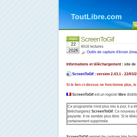
ToutLibre.com
I
ScreenToGif
mars
22
4016 lectures
2026
Outils de capture d'écran (imag
Informations et téléchargement
: site de
ScreenToGif
:
version 2.43.1 - 22/03/2
Si le lien ci-dessus ne fonctionne plus, 
ScreenToGif
est un logiciel
libre
distri
Ce programme n'est plus mis à jour, il a 
téléchargerez
ScreenToGif
. Ce nouveau lo
payante. Il ne semble plus libre. Si le té
certainement supprimée.
ScreenToGif
permet de capturer très facil