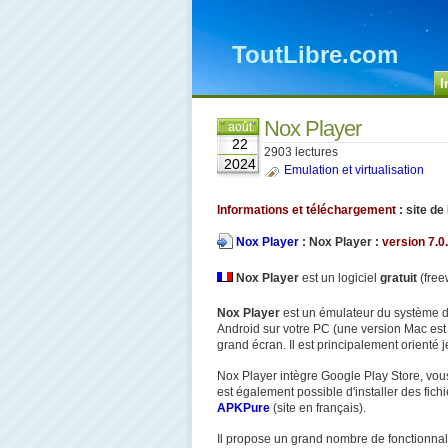
ToutLibre.com
I
Nox Player
août
22
2903 lectures
2024
Emulation et virtualisation
Informations et téléchargement
: site de
Nox Player
:
Nox Player :
version 7.0.
Nox Player
est un logiciel
gratuit
(free
Nox Player
est un émulateur du système d'
Android sur votre PC (une version Mac est 
grand écran. Il est principalement orienté 
Nox Player intègre Google Play Store, vous 
est également possible d'installer des fi
APKPure
(site en français).
Il propose un grand nombre de fonctionnali