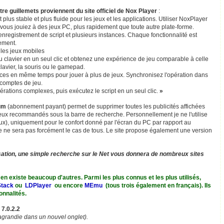
e guillemets proviennent du site officiel de Nox Player
:
plus stable et plus fluide pour les jeux et les applications. Utiliser NoxPlayer
vous jouiez à des jeux PC, plus rapidement que toute autre plate-forme.
'enregistrement de script et plusieurs instances. Chaque fonctionnalité est
ement.
les jeux mobiles
 clavier en un seul clic et obtenez une expérience de jeu comparable à celle
avier, la souris ou le gamepad.
ances en même temps pour jouer à plus de jeux. Synchronisez l'opération dans
s comptes de jeu.
érations complexes, puis exécutez le script en un seul clic.
»
um
(abonnement payant) permet de supprimer toutes les publicités affichées
s jeux recommandés sous la barre de recherche. Personnellement je ne l'utilise
ux), uniquement pour le confort donné par l'écran du PC par rapport au
 ce ne sera pas forcément le cas de tous. Le site propose également une version
isation, une simple recherche sur le Net vous donnera de nombreux sites
 en existe beaucoup d'autres. Parmi les plus connus et les plus utilisés,
Stack
ou
LDPlayer
ou encore
MEmu
(tous trois également en français). Ils
onnalités.
 7.0.2.2
 agrandie dans un nouvel onglet).