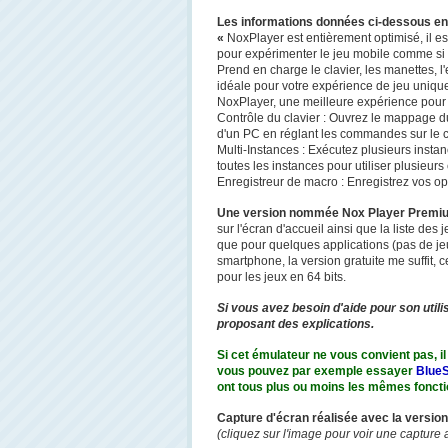
Les informations données ci-dessous entr
«
NoxPlayer est entièrement optimisé, il est 
pour expérimenter le jeu mobile comme si 
Prend en charge le clavier, les manettes, l
idéale pour votre expérience de jeu uniqu
NoxPlayer, une meilleure expérience pour 
Contrôle du clavier : Ouvrez le mappage du
d'un PC en réglant les commandes sur le cl
Multi-Instances : Exécutez plusieurs inst
toutes les instances pour utiliser plusieur
Enregistreur de macro : Enregistrez vos op
Une version nommée Nox Player Premi
sur l'écran d'accueil ainsi que la liste de
que pour quelques applications (pas de je
smartphone, la version gratuite me suffit,
pour les jeux en 64 bits.
Si vous avez besoin d'aide pour son util
proposant des explications.
Si cet émulateur ne vous convient pas, il
vous pouvez par exemple essayer
Blue
ont tous plus ou moins les mêmes foncti
Capture d'écran réalisée avec la version
(cliquez sur l'image pour voir une capture