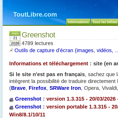
ToutLibre.com
Informations
Tous les billets
Greenshot
mars
21
4789 lectures
2026
Outils de capture d'écran (images, vidéos, ..
Informations et téléchargement
: site (en a
Si le site n'est pas en français
, sachez que l
intègrent la possibilité de traduire directement
(
Brave
,
Firefox
,
SRWare Iron
, Opera, Vivaldi
Greenshot
:
version 1.3.315 - 20/03/2026
Greenshot
:
version portable 1.
3.315 - 20
Win8/8.1/10/11