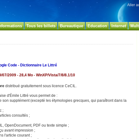
Aller 
nformations
Tous les billets
Bureautique
Education
Internet
Mult
gle Code - Dictionnaire Le Littré
9/07/2009 - 28,4 Mo - WinXP/Vista/7/8/8.1/10
bre
distribué gratuitement sous licence CeCIL.
ise d'Émile Littré vous permet de :
t de son supplément (excepté les étymologies grecques, qui paraîtront dans la
c ;
rticles consultés ;
HTML, OpenDocument, PDF ou texte simple ;
erçu avant impression ;
 l'article courant ;