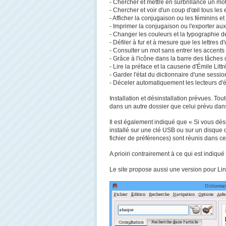
- Chercher et mettre en surbrillance un mot
- Chercher et voir d'un coup d'œil tous les
- Afficher la conjugaison ou les féminins et 
- Imprimer la conjugaison ou l'exporter au
- Changer les couleurs et la typographie de
- Défiler à fur et à mesure que les lettres d
- Consulter un mot sans entrer les accents n
- Grâce à l'icône dans la barre des tâches
- Lire la préface et la causerie d'Émile Li
- Garder l'état du dictionnaire d'une session
- Déceler automatiquement les lecteurs d'é
Installation et désinstallation prévues. Tou
dans un autre dossier que celui prévu dans 
Il est également indiqué que « Si vous désire
installé sur une clé USB ou sur un disque co
fichier de préférences) sont réunis dans ce
A prioiri contrairement à ce qui est indi
Le site propose aussi une version pour Lin