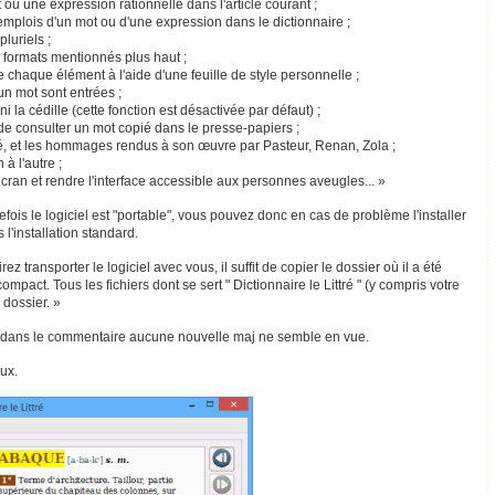
 ou une expression rationnelle dans l'article courant ;
 emplois d'un mot ou d'une expression dans le dictionnaire ;
pluriels ;
x formats mentionnés plus haut ;
 chaque élément à l'aide d'une feuille de style personnelle ;
'un mot sont entrées ;
i la cédille (cette fonction est désactivée par défaut) ;
 de consulter un mot copié dans le presse-papiers ;
ttré, et les hommages rendus à son œuvre par Pasteur, Renan, Zola ;
 à l'autre ;
cran et rendre l'interface accessible aux personnes aveugles... »
tefois le logiciel est "portable", vous pouvez donc en cas de problème l'installer
l'installation standard.
z transporter le logiciel avec vous, il suffit de copier le dossier où il a été
mpact. Tous les fichiers dont se sert " Dictionnaire le Littré " (y compris votre
 dossier. »
qué dans le commentaire aucune nouvelle maj ne semble en vue.
ux.