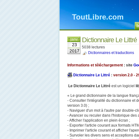
ToutLibre.com
I
Dictionnaire Le Littré
janv.
23
5038 lectures
2017
Dictionnaires et traductions
Informations et téléchargement
: site
Goo
Dictionnaire Le Littré
:
version 2.0 - 2
Le Dictionnaire Le Littré
est un logiciel
li
« Le grand dictionnaire de la langue frança
- Consulter l'intégralité du dictionnaire e
version 3.0) ;
- Naviguer d'un mot à l'autre par double-cli
- Avancer ou reculer dans l'historique des a
- Afficher l'application en plein écran ;
- Exporter l'article courant aux formats 
- Imprimer l'article courant et afficher l'ap
- Survoler les divers sens et acceptions dans