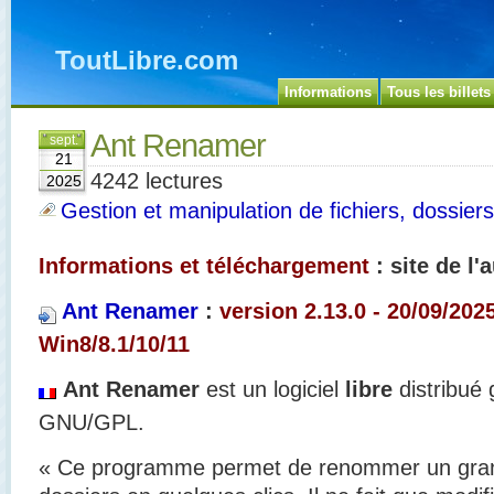
ToutLibre.com
Informations
Tous les billets
Ant Renamer
sept.
21
4242 lectures
2025
Gestion et manipulation de fichiers, dossiers
Informations et téléchargement
: site de l'
Ant Renamer
:
version 2.13.0 - 20/09/2025
Win8/8.1/10/11
Ant Renamer
est un logiciel
libre
distribué 
GNU/GPL.
« Ce programme permet de renommer un grand