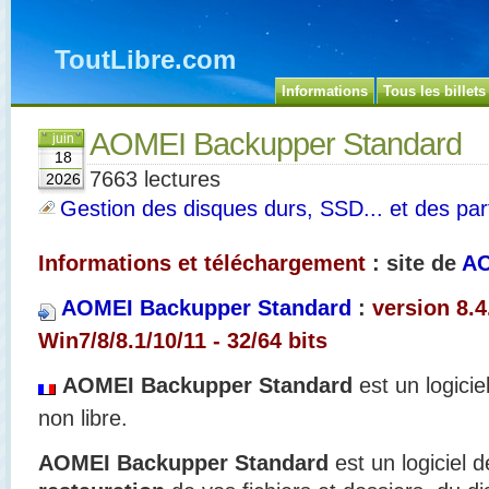
ToutLibre.com
Informations
Tous les billets
AOMEI Backupper Standard
juin
18
7663 lectures
2026
Gestion des disques durs, SSD... et des part
Informations et téléchargement
: site de
AO
AOMEI Backupper Standard
:
version 8.4
Win7/8/8.1/10/11 - 32/64 bits
AOMEI Backupper Standard
est un logicie
non libre.
AOMEI Backupper Standard
est un logiciel 