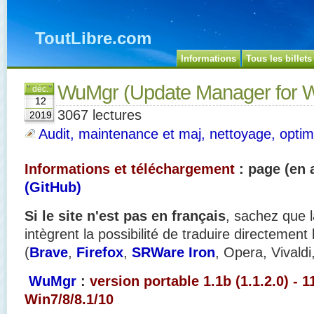
ToutLibre.com
Informations
Tous les billets
WuMgr (Update Manager for 
déc.
12
3067 lectures
2019
Audit, maintenance et maj, nettoyage, optimi
Informations et téléchargement
: page (en 
(GitHub)
Si le site n'est pas en français
, sachez que l
intègrent la possibilité de traduire directement
(
Brave
,
Firefox
,
SRWare Iron
, Opera, Vivaldi
WuMgr
:
version portable 1.1b (1.1.2.0) - 1
Win7/8/8.1/10