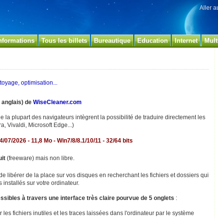
Aller 
nformations
Tous les billets
Bureautique
Education
Internet
Mult
toyage, optimisation...
n anglais) de
WiseCleaner.com
e la plupart des navigateurs intègrent la possibilité de traduire directement les
a, Vivaldi, Microsoft Edge...)
24
/07/2026 - 11,8 Mo - Win7/8/8.1/10/11 - 32/64 bits
uit
(freeware) mais non libre.
 libérer de la place sur vos disques en recherchant les fichiers et dossiers qui
s installés sur votre ordinateur.
ssibles à travers une interface très claire pourvue de 5 onglets
:
les fichiers inutiles et les traces laissées dans l'ordinateur par le système