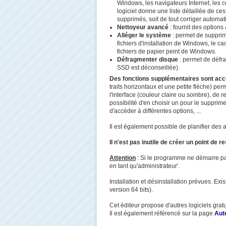
Windows, les navigateurs Internet, les 
logiciel donne une liste détaillée de ces
supprimés, soit de tout corriger automa
Nettoyeur avancé
: fournit des options
Alléger le système
: permet de supprim
fichiers d'installation de Windows, le c
fichiers de papier peint de Windows.
Défragmenter disque
: permet de défra
SSD est déconseillée).
Des fonctions supplémentaires sont acces
traits horizontaux et une petite flèche) pe
l'interface (couleur claire ou sombre), de r
possibilité d'en choisir un pour le supprim
d'accéder à différentes options, ...
Il est également possible de planifier des 
Il n'est pas inutile de créer un point de
Attention
: Si le programme ne démarre pas,
en tant qu'administrateur'.
Installation et désinstallation prévues. Exis
version 64 bits).
Cet éditeur propose d'autres logiciels grat
Il est également référencé sur la page
Aute