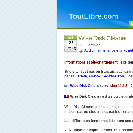
ToutLibre.com
I
Wise Disk Cleaner
juil.
25
5605 lectures
2026
Audit, maintenance et maj, net
Informations et téléchargement
: site (e
Si le site n'est pas en français
, sachez qu
pages (
Brave
,
Firefox
,
SRWare Iron
, Oper
Wise Disk Cleaner
:
version 11.3.7
- 
Wise Disk Cleaner
est un logiciel
grat
Wise Disk Cleaner permet principalement de
ne sont pas ou plus utilisés par les logiciel
Les différentes fonctionnalités sont acce
Nettoyeur simple
: permet de supprimer 