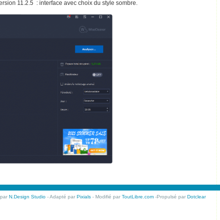
ersion 11.2.5 : interface avec choix du style sombre.
 par
N.Design Studio
- Adapté par
Pixials
- Modifié par
ToutLibre.com
-Propulsé par
Dotclear