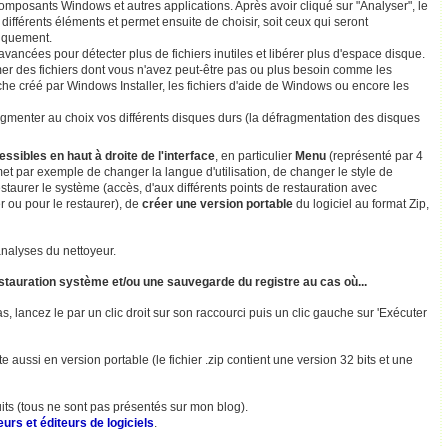
composants Windows et autres applications. Après avoir cliqué sur "Analyser", le
 différents éléments et permet ensuite de choisir, soit ceux qui seront
tiquement.
 avancées pour détecter plus de fichiers inutiles et libérer plus d'espace disque.
er des fichiers dont vous n'avez peut-être pas ou plus besoin comme les
ache créé par Windows Installer, les fichiers d'aide de Windows ou encore les
gmenter au choix vos différents disques durs (la défragmentation des disques
sibles en haut à droite de l'interface
, en particulier
Menu
(représenté par 4
rmet par exemple de changer la langue d'utilisation, de changer le style de
estaurer le système (accès, d'aux différents points de restauration avec
er ou pour le restaurer), de
créer une version portable
du logiciel au format Zip,
analyses du nettoyeur.
 restauration système et/ou une sauvegarde du registre au cas où...
 lancez le par un clic droit sur son raccourci puis un clic gauche sur 'Exécuter
te aussi en version portable (le fichier .zip contient une version 32 bits et une
uits (tous ne sont pas présentés sur mon blog).
urs et éditeurs de logiciels
.