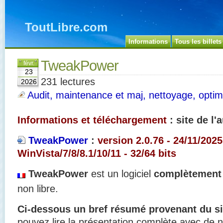
ToutLibre.com
Informations
Tous les billets
TweakPower
févr.
23
231 lectures
2026
Audit, maintenance et maj, nettoyage, optimi
Informations et téléchargement
: site de l'
TweakPower
:
version 2.0.76 - 24/11/2025
WinVista/7/8/8.1/10/11 - 32/64 bits
TweakPower
est un logiciel
complètement 
non libre.
Ci-dessous un bref résumé provenant du sit
pouvez lire la présentation complète avec de