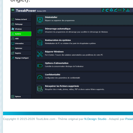
Copyright © 2015-2026 ToutLibre.com - Thème original par
N.Design Studio
- Adapté par
Pixial