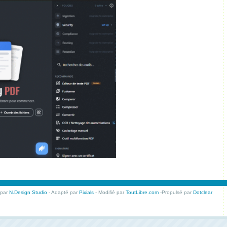
 par
N.Design Studio
- Adapté par
Pixials
- Modifié par
ToutLibre.com
-Propulsé par
Dotclear