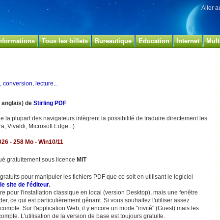
Aller 
nformations
Tous les billets
Bureautique
Education
Internet
Mult
, conversion, lecture...
n anglais) de
Stirling PDF
e la plupart des navigateurs intègrent la possibilité de traduire directement les
a, Vivaldi, Microsoft Edge...)
026 - 258 Mo - Win10/11
ué gratuitement sous licence
MIT
ratuits pour manipuler les fichiers PDF que ce soit en utilisant le logiciel
le site de l'éditeur
.
re pour l'installation classique en local (version Desktop), mais une fenêtre
, ce qui est particulièrement gênant. Si vous souhaitez l'utiliser assez
 compte. Sur l'application Web, il y encore un mode "invité" (Guest) mais les
mpte. L'utilisation de la version de base est toujours gratuite.