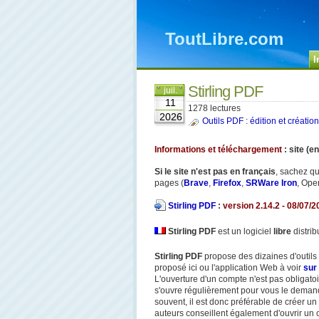
ToutLibre.com
I
Stirling PDF
juil.
11
1278 lectures
2026
Outils PDF : édition et création
Informations et téléchargement
: site (e
Si le site n'est pas en français
, sachez qu
pages (
Brave
,
Firefox
,
SRWare Iron
, Oper
Stirling PDF
:
version 2.14.2 - 08/07/2
Stirling PDF
est un logiciel
libre
distrib
Stirling PDF
propose des dizaines d'outils g
proposé ici ou l'application Web à voir
sur 
L'ouverture d'un compte n'est pas obligatoi
s'ouvre régulièrement pour vous le demander
souvent, il est donc préférable de créer un
auteurs conseillent également d'ouvrir un co