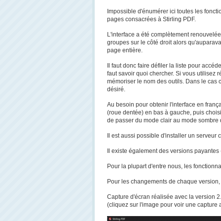
Impossible d'énumérer ici toutes les fonc
pages consacrées à Stirling PDF.
L'interface a été complètement renouvelée 
groupes sur le côté droit alors qu'auparavan
page entière.
Il faut donc faire défiler la liste pour accéd
faut savoir quoi chercher. Si vous utilisez
mémoriser le nom des outils. Dans le cas co
désiré.
Au besoin pour obtenir l'interface en fran
(roue dentée) en bas à gauche, puis chois
de passer du mode clair au mode sombre
Il est aussi possible d'installer un serve
Il existe également des versions payantes 
Pour la plupart d'entre nous, les fonctionna
Pour les changements de chaque version, voi
Capture d'écran réalisée avec la version 2
(cliquez sur l'image pour voir une capture