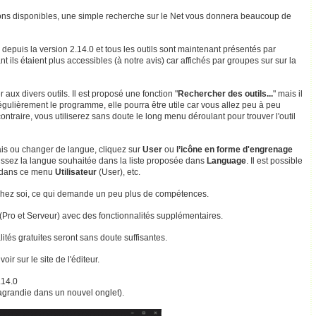
tions disponibles, une simple recherche sur le Net vous donnera beaucoup de
depuis la version 2.14.0 et tous les outils sont maintenant présentés par
t ils étaient plus accessibles (à notre avis) car affichés par groupes sur sur la
er aux divers outils. Il est proposé une fonction "
Rechercher des outils...
" mais il
 régulièrement le programme, elle pourra être utile car vous allez peu à peu
ntraire, vous utiliserez sans doute le long menu déroulant pour trouver l'outil
çais ou changer de langue, cliquez sur
User
ou
l’icône en forme d'engrenage
issez la langue souhaitée dans la liste proposée dans
Language
. Il est possible
 dans ce menu
Utilisateur
(User), etc.
ur chez soi, ce qui demande un peu plus de compétences.
(Pro et Serveur) avec des fonctionnalités supplémentaires.
lités gratuites seront sans doute suffisantes.
r sur le site de l'éditeur.
.14.0
 agrandie dans un nouvel onglet).