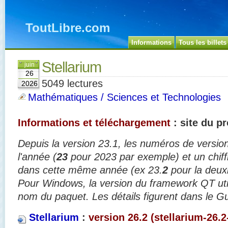
ToutLibre.com
Informations
Tous les billets
Stellarium
juin
26
5049 lectures
2026
Mathématiques / Sciences et Technologies
Informations et téléchargement
: site du p
Depuis la version 23.1, les numéros de versi
l'année (
23
pour 2023 par exemple) et un chiffr
dans cette même année (ex 23.
2
pour la deux
Pour Windows, la version du framework QT utili
nom du paquet. Les détails figurent dans le Guid
Stellarium
:
version 26.2 (stellarium-26.