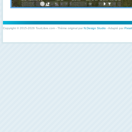
Copyright © 2015-2026 ToutLibre.com - Thème original par
N.Design Studio
- Adapté par
Pixial