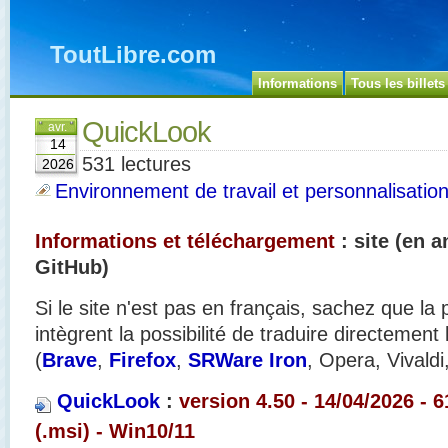
ToutLibre.com
Informations
Tous les billets
QuickLook
avr.
14
531 lectures
2026
Environnement de travail et personnalisatio
Informations et téléchargement
: site (en a
GitHub)
Si le site n'est pas en français, sachez que la
intègrent la possibilité de traduire directement
(
Brave
,
Firefox
,
SRWare Iron
, Opera, Vivaldi
QuickLook
:
version 4.50 - 14/04/2026 - 
(.msi) - Win10/11