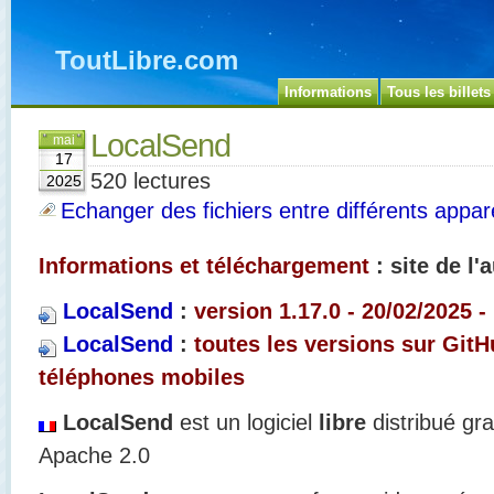
ToutLibre.com
Informations
Tous les billets
LocalSend
mai
17
520 lectures
2025
Echanger des fichiers entre différents appare
Informations et téléchargement
: site de l'
LocalSend
:
version 1.17.0 - 20/02/2025 -
LocalSend
:
toutes les versions sur Git
téléphones mobiles
LocalSend
est un logiciel
libre
distribué gr
Apache 2.0