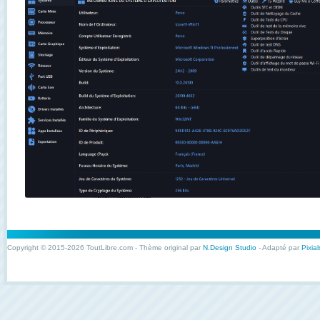
Copyright © 2015-2026 ToutLibre.com - Thème original par
N.Design Studio
- Adapté par
Pixial