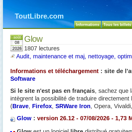
ToutLibre.com
Informations
Tous les billets
Glow
août
08
1807 lectures
2026
Audit, maintenance et maj, nettoyage, optimi
Informations et téléchargement
: site de l'
Software
Si le site n'est pas en français
, sachez que l
intègrent la possibilité de traduire directement
(
Brave
,
Firefox
,
SRWare Iron
, Opera, Vivaldi
Glow
:
version 26.12 - 07/08/2026 - 1,73 
Glow
est un logiciel
libre
distribué gratuit